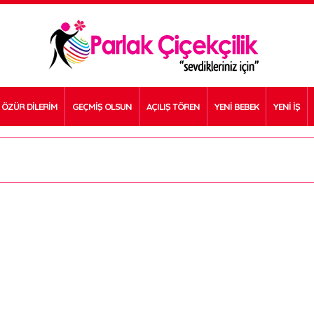
ÖZÜR DİLERİM
GEÇMİŞ OLSUN
AÇILIŞ TÖREN
YENİ BEBEK
YENİ İŞ