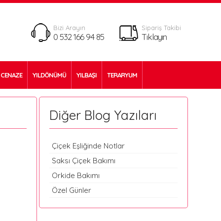
Bizi Arayın
Sipariş Takibi
0 532 166 94 85
Tıklayın
CENAZE
YILDÖNÜMÜ
YILBAŞI
TERARYUM
Diğer Blog Yazıları
Çiçek Eşliğinde Notlar
Saksı Çiçek Bakımı
Orkide Bakımı
Özel Günler