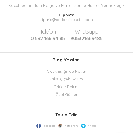
Kocatepe nin Tüm Bölge ve Mahallelerine Hizmet Vermekteyiz.
E-posta
siparis@parlakcicekcilik.com
Telefon
Whatsapp
0 532 166 94 85
905321669485
Blog Yazıları
Çiçek Eşliğinde Notlar
Saksı Çiçek Bakımı
Orkide Bakımı
Özel Günler
Takip Edin
Facebook
Instagram
Twitter