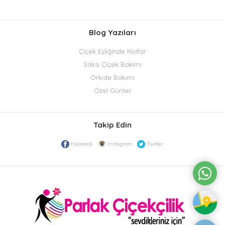
Blog Yazıları
Çiçek Eşliğinde Notlar
Saksı Çiçek Bakımı
Orkide Bakımı
Özel Günler
Takip Edin
Facebook
Instagram
Twitter