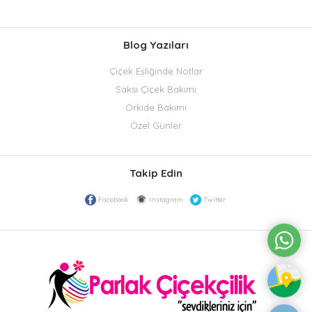
Blog Yazıları
Çiçek Eşliğinde Notlar
Saksı Çiçek Bakımı
Orkide Bakımı
Özel Günler
Takip Edin
Facebook
Instagram
Twitter